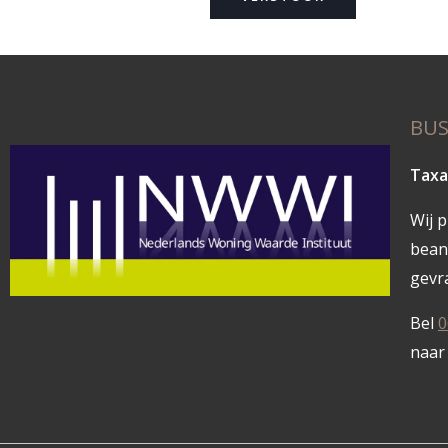
BUS
Taxa
Wij 
bean
gevr
Bel
0
naa