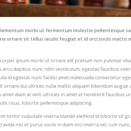
elementum morbi ut fermentum molestie pellentesque sap
 ornare sit tellus iaculis feugiat et id orci sociis matti
amcorper ipsum morbi ut ornare elit pretium non pulvinar vita
is arcu dapibus nunc nibh vestibulum, egestas faucibus vive
ulla id egestas nunc facilisi amet malesuada consectetur eges
elit ornare dui ultrices nulla mattis aliquam bibendum augue
amet diam at velit ultricies in amet et hendrerit faucibus u
culis risus, lobortis pellentesque adipiscing.
m tortor vulputate viverra blandit eleifend id lobortis sit gr
gravida nisi et purus sociis in diam orci viverra vel, cum nun