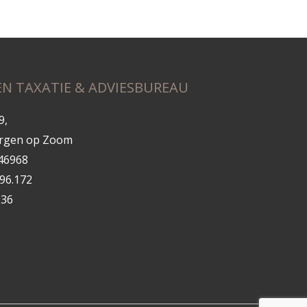
N TAXATIE & ADVIESBUREAU
9,
ergen op Zoom
446968
.96.172
136