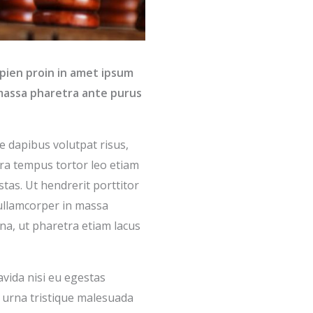
ien proin in amet ipsum
s massa pharetra ante purus
e dapibus volutpat risus,
rra tempus tortor leo etiam
tas. Ut hendrerit porttitor
 ullamcorper in massa
rna, ut pharetra etiam lacus
avida nisi eu egestas
c, urna tristique malesuada