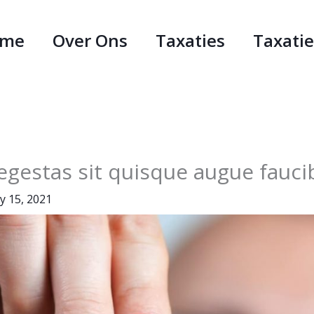
ome
Over Ons
Taxaties
Taxati
egestas sit quisque augue fauci
y 15, 2021