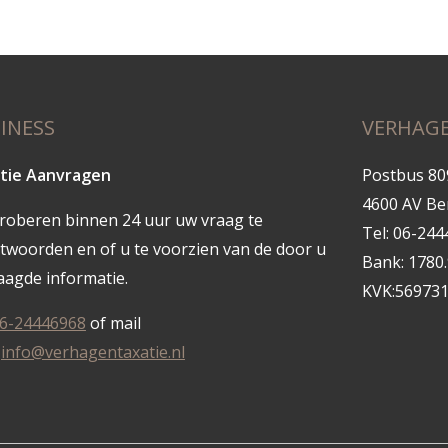
INESS
VERHAGE
tie Aanvragen
Postbus 80
4600 AV B
proberen binnen 24 uur uw vraag te
Tel: 06-24
twoorden en of u te voorzien van de door u
Bank: 1780
aagde informatie.
KVK:56973
6-24446968
of mail
r
info@verhagentaxatie.nl